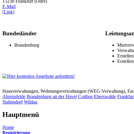
15230 Frankfurt (Oder)
E-Mail
[Link]
Bundesländer
Leistungsa
Brandenburg
Mietver
Verwalt
Erstelle
Erstelle
Hausverwaltungen, Wohnungsverwaltungen (WEG-Verwaltung), Faci
Ahrensfelde
Brandenburg an der Havel
Cottbus
Eberswalde
Frankfur
Stahnsdorf
Wildau
Hauptmenü
Home
Registrierung