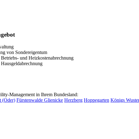
ngebot
waltung
ung von Sondereigentum
n Betriebs- und Heizkostenabrechnung
n Hausgeldabrechnung
lity-Management in Ihrem Bundesland:
t (Oder)
Fürstenwalde
Glienicke
Herzberg
Hoppegarten
Königs Wuste