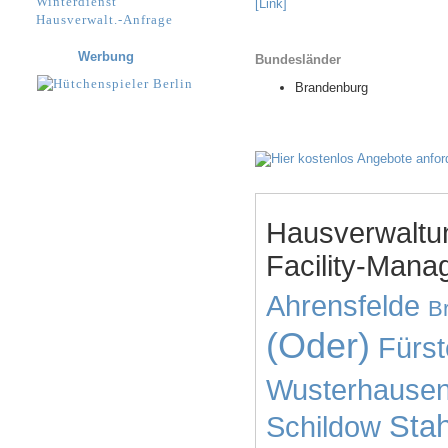
Winterdienst
[Link]
Hausverwalt.-Anfrage
Werbung
Bundesländer
Brandenburg
Hausverwaltu
Facility-Mana
Ahrensfelde
B
(Oder)
Fürs
Wusterhause
Sta
Schildow