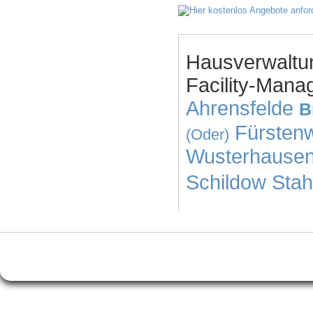
Hausverwaltu
Facility-Mana
Ahrensfelde
B
Fürsten
(Oder)
Wusterhause
Schildow
Stah