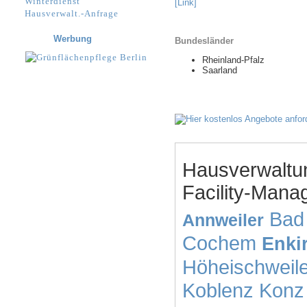
Winterdienst
[Link]
Hausverwalt.-Anfrage
Werbung
Bundesländer
Rheinland-Pfalz
Saarland
Hausverwaltu
Facility-Mana
Bad 
Annweiler
Cochem
Enki
Höheischweile
Koblenz
Konz