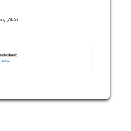
ung (WEG)
undesland:
s
Zeitz