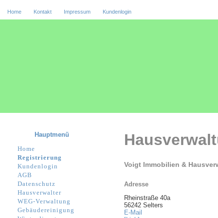
Home
Kontakt
Impressum
Kundenlogin
Hauptmenü
Hausverwal
Home
Registrierung
Voigt Immobilien & Hausver
Kundenlogin
AGB
Datenschutz
Adresse
Hausverwalter
Rheinstraße 40a
WEG-Verwaltung
56242 Selters
Gebäudereinigung
E-Mail