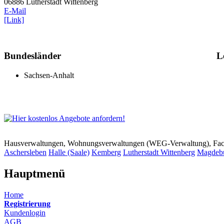
06886 Lutherstadt Wittenberg
E-Mail
[Link]
Bundesländer
L
Sachsen-Anhalt
Hausverwaltungen, Wohnungsverwaltungen (WEG-Verwaltung), Faci
Aschersleben
Halle (Saale)
Kemberg
Lutherstadt Wittenberg
Magdeb
Hauptmenü
Home
Registrierung
Kundenlogin
AGB