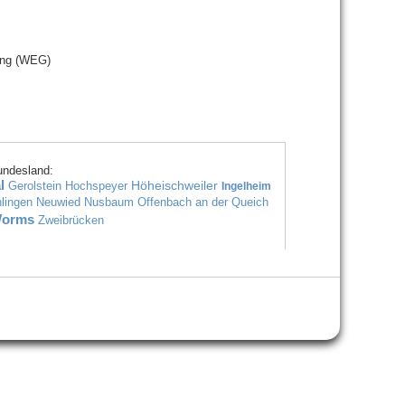
ung (WEG)
undesland:
l
Höheischweiler
Gerolstein
Hochspeyer
Ingelheim
lingen
Neuwied
Nusbaum
Offenbach an der Queich
orms
Zweibrücken