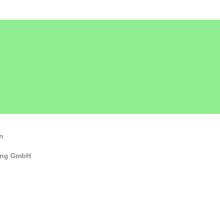
n
ung GmbH