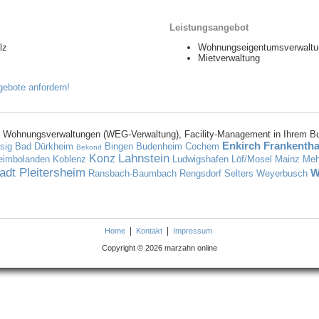
Leistungsangebot
lz
Wohnungseigentumsverwalt
Mietverwaltung
 Wohnungsverwaltungen (WEG-Verwaltung), Facility-Management in Ihrem B
Enkirch
Frankentha
sig
Bad Dürkheim
Bingen
Budenheim
Cochem
Bekond
Lahnstein
Konz
eimbolanden
Koblenz
Ludwigshafen
Löf/Mosel
Mainz
Meh
tadt
Pleitersheim
W
Ransbach-Baumbach
Rengsdorf
Selters
Weyerbusch
|
|
Home
Kontakt
Impressum
Copyright © 2026 marzahn online