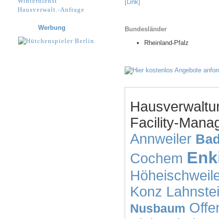
Winterdienst
[Link]
Hausverwalt.-Anfrage
Werbung
Bundesländer
Rheinland-Pfalz
Hausverwaltu
Facility-Mana
Annweiler
Bad
Enk
Cochem
Höheischweile
Konz
Lahnste
Offe
Nusbaum