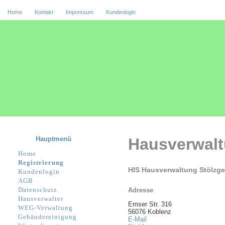
Home
Kontakt
Impressum
Kundenlogin
Hauptmenü
Hausverwal
Home
Registrierung
HIS Hausverwaltung Stölz
Kundenlogin
AGB
Datenschutz
Adresse
Hausverwalter
Emser Str. 316
WEG-Verwaltung
56076 Koblenz
Gebäudereinigung
E-Mail