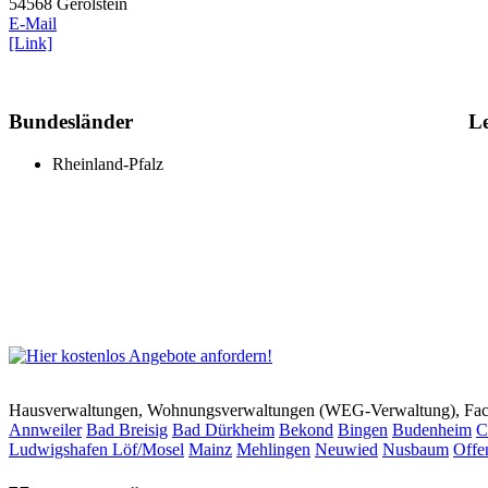
54568 Gerolstein
E-Mail
[Link]
Bundesländer
Le
Rheinland-Pfalz
Hausverwaltungen, Wohnungsverwaltungen (WEG-Verwaltung), Faci
Annweiler
Bad Breisig
Bad Dürkheim
Bekond
Bingen
Budenheim
C
Ludwigshafen
Löf/Mosel
Mainz
Mehlingen
Neuwied
Nusbaum
Offe