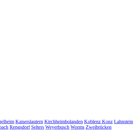
gelheim
Kaiserslautern
Kirchheimbolanden
Koblenz
Konz
Lahnstein
bach
Rengsdorf
Selters
Weyerbusch
Worms
Zweibrücken