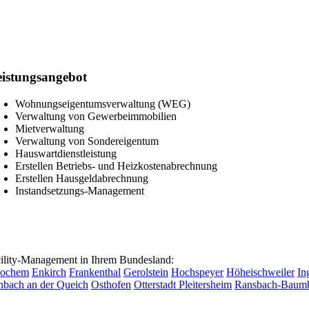
istungsangebot
Wohnungseigentumsverwaltung (WEG)
Verwaltung von Gewerbeimmobilien
Mietverwaltung
Verwaltung von Sondereigentum
Hauswartdienstleistung
Erstellen Betriebs- und Heizkostenabrechnung
Erstellen Hausgeldabrechnung
Instandsetzungs-Management
lity-Management in Ihrem Bundesland:
ochem
Enkirch
Frankenthal
Gerolstein
Hochspeyer
Höheischweiler
In
nbach an der Queich
Osthofen
Otterstadt
Pleitersheim
Ransbach-Baum