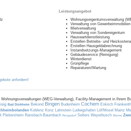
Leistungsangebot
lz
Wohnungseigentumsverwaltung (W
Verwaltung von Gewerbeimmobilien
Mietverwaltung
Verwaltung von Sondereigentum
Hauswartdienstleistung
Erstellen Betriebs- und Heizkoste
Erstellen Hausgeldabrechnung
Instandsetzungs-Management
Gebäudeservice (Reinigung)
Winterdienst
Grünpflege
Reparaturen/Wartung
 Wohnungsverwaltungen (WEG-Verwaltung), Facility-Management in Ihrem B
Bingen
Cochem
isig
Bekond
Budenheim
Enkirch
Frankenth
Bad Dürkheim
chheimbolanden
Koblenz
Konz
Lahnstein
Ludwigshafen
Löf/Mosel
Mainz
Me
dt
Pleitersheim
Ransbach-Baumbach
Selters
Weyerbusch
Zwe
Rengsdorf
Worms