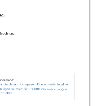
EG)
nabrechnung
undesland:
al
Gerolstein
Hochspeyer
Höheischweiler
Ingelheim
Nusbaum
hlingen
Neuwied
Offenbach an der Queich
ibrücken